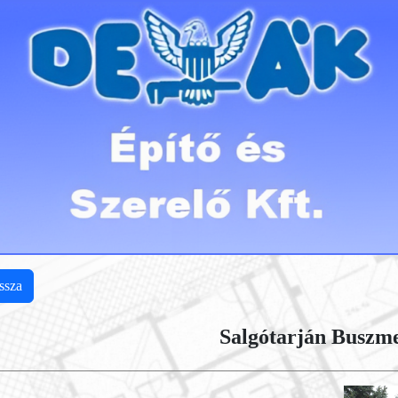
ssza
Salgótarján Buszme