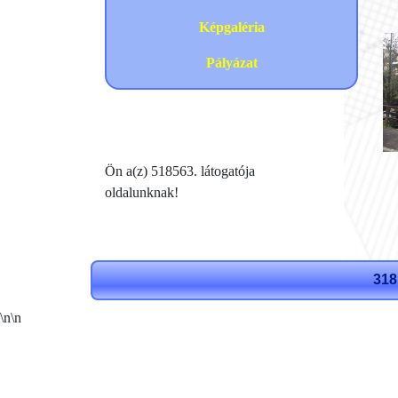
Képgaléria
Pályázat
Ön a(z) 518563. látogatója
oldalunknak!
318
\n
\n