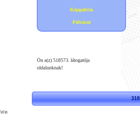
Képgaléria
Pályázat
Ön a(z) 518573. látogatója
oldalunknak!
318
\n
\n