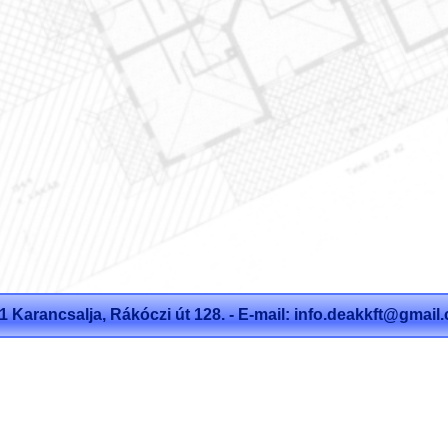
1 Karancsalja, Rákóczi út 128. - E-mail:
info.deakkft@gmail